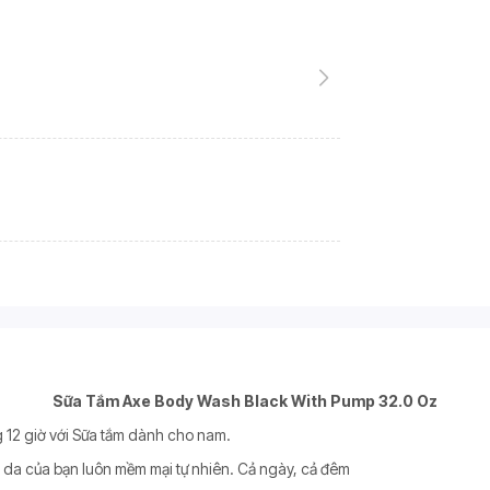
Sữa Tắm Axe Body Wash Black With Pump 32.0 Oz
g 12 giờ với Sữa tắm dành cho nam.
n da của bạn luôn mềm mại tự nhiên. Cả ngày, cả đêm