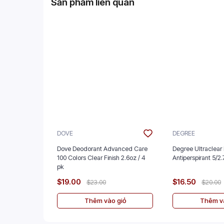
Sản phẩm liên quan
DOVE
DEGREE
Dove Deodorant Advanced Care
Degree Ultraclear 
100 Colors Clear Finish 2.6oz / 4
Antiperspira
pk
$19.00
$16.50
$23.00
$20.00
Thêm vào giỏ
Thêm và