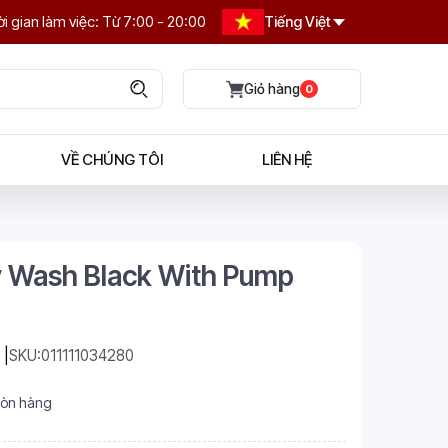
i gian làm việc: Từ 7:00 - 20:00
Tiếng Việt
0
VỀ CHÚNG TÔI
LIÊN HỆ
 Wash Black With Pump
SKU:
011111034280
òn hàng