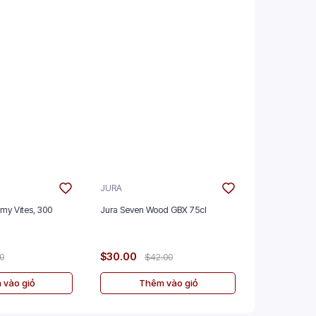
JURA
GLENMORAN
mmy Vites, 300
Jura Seven Wood GBX 75cl
Glenmorangie
GBX 70cl
$30.00
$50.00
00
$42.00
$
 vào giỏ
Thêm vào giỏ
Th