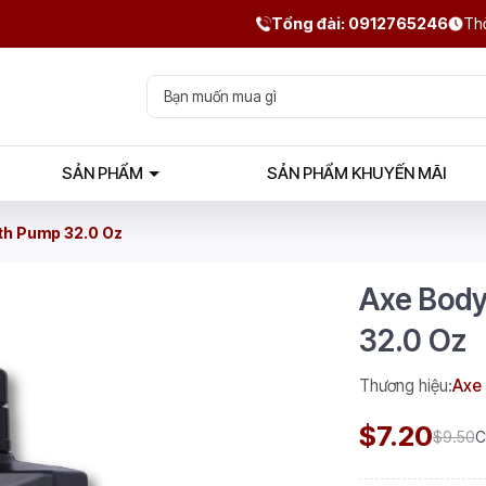
Tổng đài: 0912765246
Thờ
SẢN PHẨM
SẢN PHẨM KHUYẾN MÃI
th Pump 32.0 Oz
Axe Body
32.0 Oz
Thương hiệu:
Axe
$7.20
$9.50
C