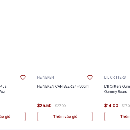
HEINEKEN
L'IL CRITTERS
Plus
HEINEKEN CAN BEER 24x500ml
L’Il Critters Gu
nt 5/2.7oz
Gummy Bears
$25.50
$14.00
$27.00
$17.
o giỏ
Thêm vào giỏ
Thêm