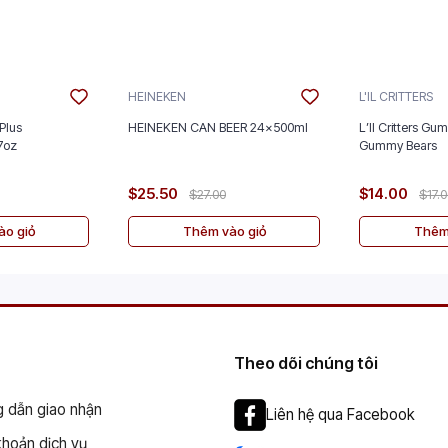
HEINEKEN
L'IL CRITTERS
Plus
HEINEKEN CAN BEER 24x500ml
L’Il Critters Gu
nt 5/2.7oz
Gummy Bears
$25.50
$14.00
$27.00
$17.
o giỏ
Thêm vào giỏ
Thêm
Theo dõi chúng tôi
 dẫn giao nhận
Liên hệ qua Facebook
khoản dịch vụ