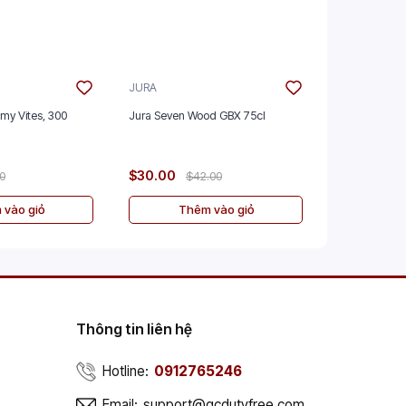
JURA
GLENMORAN
mmy Vites, 300
Jura Seven Wood GBX 75cl
Glenmorangie
GBX 70cl
$30.00
$50.00
00
$42.00
$
 vào giỏ
Thêm vào giỏ
Th
Thông tin liên hệ
Hotline:
0912765246
Email:
support@gcdutyfree.com