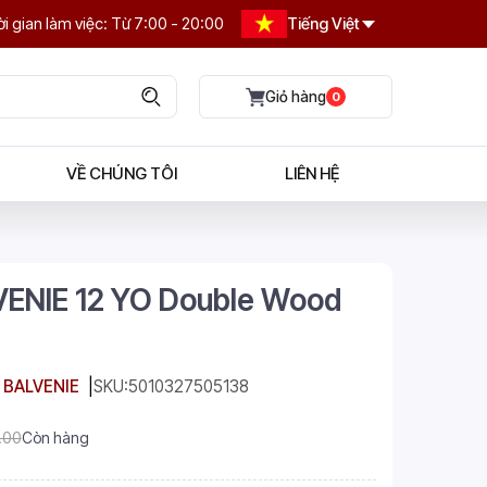
i gian làm việc: Từ 7:00 - 20:00
Tiếng Việt
0
VỀ CHÚNG TÔI
LIÊN HỆ
ENIE 12 YO Double Wood
 BALVENIE
SKU:
5010327505138
.00
Còn hàng