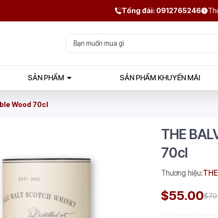
Tổng đài: 0912765246
Thờ
SẢN PHẨM
SẢN PHẨM KHUYẾN MÃI
ble Wood 70cl
THE BALV
70cl
Thương hiệu:
THE
$55.00
$70