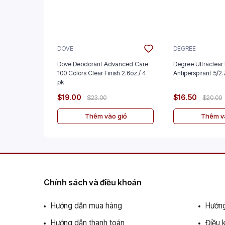
DOVE
DEGREE
Dove Deodorant Advanced Care
Degree Ultraclear 
100 Colors Clear Finish 2.6oz / 4
Antiperspira
pk
$19.00
$16.50
$23.00
$20.00
Thêm vào giỏ
Thêm và
Chính sách và điều khoản
Hướng dẫn mua hàng
Hướng
Hướng dẫn thanh toán
Điều 