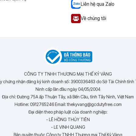
Liên hệ qua Zalo
Về chúng tôi
CÔNG TY TNHH THƯƠNG MẠI THẾ KỶ VÀNG
y chứng nhận đăng ký kinh doanh số: 3900336463 do Sở Tài Chính tỉnh
Ninh cấp lần đầu ngày 04/05/2004
Địa chỉ: Đường 75A ấp Thuận Tây, xã Bến Cầu, tỉnh Tây Ninh, Việt Nam
Hotline: 0912765246 Email: thekyvang@gcdutyfree.com
Đại diện theo pháp luật của doanh nghiệp:
- LÊ HỒNG THỦY TIÊN
- LE VINH QUANG
Bản quyền thuộc Công ty TNHH Thương mại Thế Kỷ Vàng