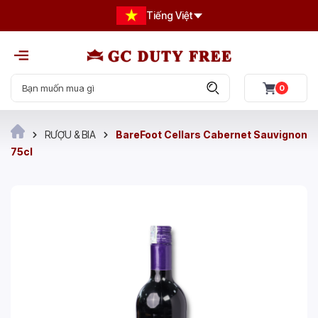
Tiếng Việt
0
RƯỢU & BIA
BareFoot Cellars Cabernet Sauvignon
75cl