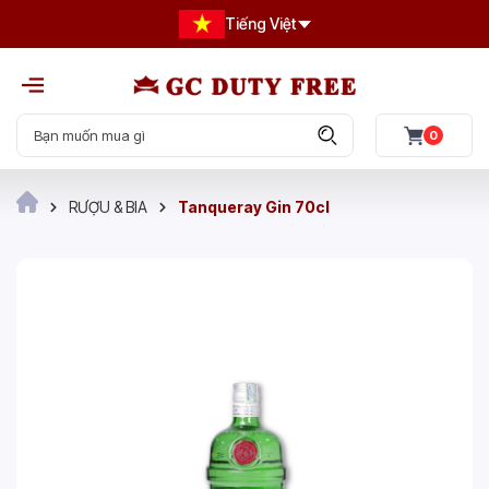
Tiếng Việt
0
RƯỢU & BIA
Tanqueray Gin 70cl