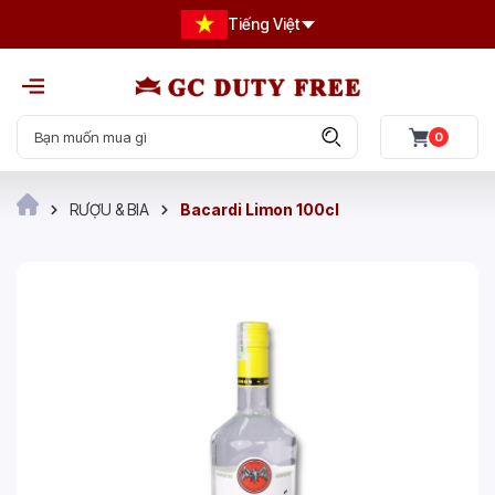
Tiếng Việt
0
RƯỢU & BIA
Bacardi Limon 100cl