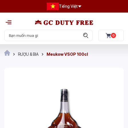
Tiếng Việt
0
RƯỢU & BIA
Meukow VSOP 100cl