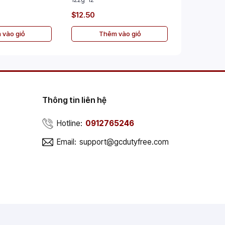
$12.50
$47.00
 vào giỏ
Thêm vào giỏ
Th
Thông tin liên hệ
Hotline:
0912765246
Email:
support@gcdutyfree.com