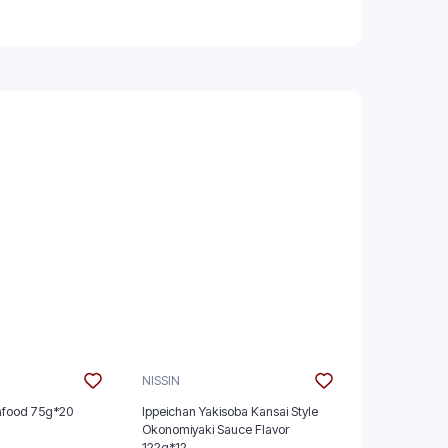
NISSIN
NISSIN
afood 75g*20
Ippeichan Yakisoba Kansai Style
Tonkotsu Ram
Okonomiyaki Sauce Flavor
122g*12