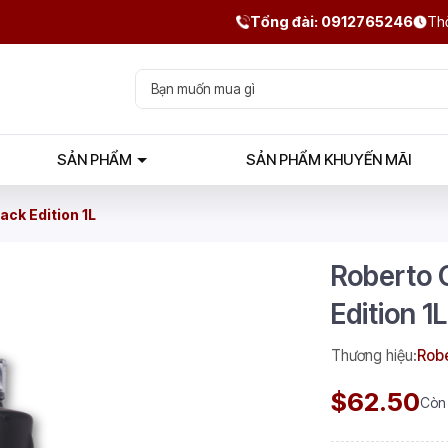
Tổng đài: 0912765246
Thờ
SẢN PHẨM
SẢN PHẨM KHUYẾN MÃI
ack Edition 1L
Roberto C
Edition 1L
Thương hiệu:
Rob
$62.50
Còn