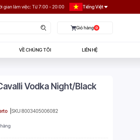
i gian làm việc: Từ 7:00 - 20:00
Tiếng Việt
0
VỀ CHÚNG TÔI
LIÊN HỆ
avalli Vodka Night/Black
erto
SKU:
8003405006082
 hàng