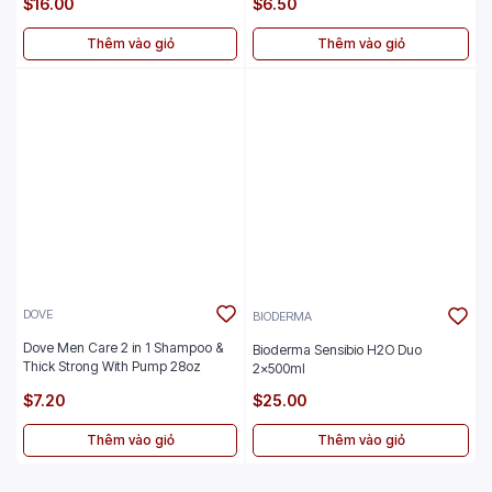
$16.00
$6.50
Thêm vào giỏ
Thêm vào giỏ
DOVE
BIODERMA
Dove Men Care 2 in 1 Shampoo &
Bioderma Sensibio H2O Duo
Thick Strong With Pump 28oz
2x500ml
$7.20
$25.00
Thêm vào giỏ
Thêm vào giỏ