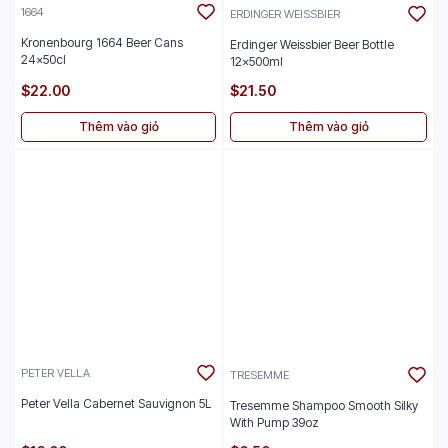
1664
ERDINGER WEISSBIER
Kronenbourg 1664 Beer Cans
Erdinger Weissbier Beer Bottle
24x50cl
12x500ml
$22.00
$21.50
Thêm vào giỏ
Thêm vào giỏ
PETER VELLA
TRESEMME
Peter Vella Cabernet Sauvignon 5L
Tresemme Shampoo Smooth Silky
With Pump 39oz