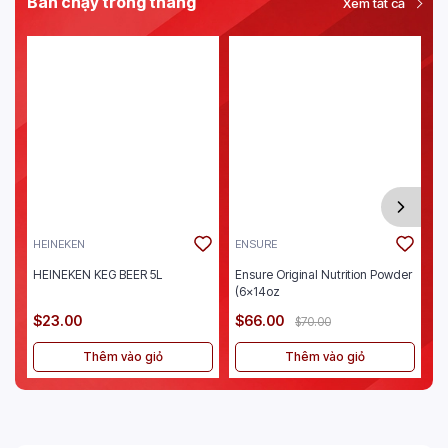
Bán chạy trong tháng
Xem tất cả
HEINEKEN
ENSURE
J
HEINEKEN KEG BEER 5L
Ensure Original Nutrition Powder
Je
(6x14oz
$23.00
$66.00
$
$70.00
Thêm vào giỏ
Thêm vào giỏ