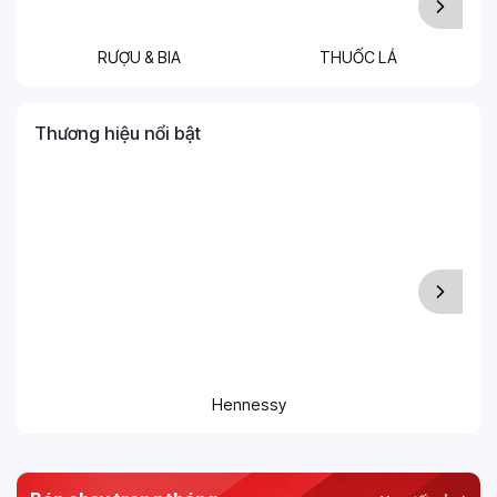
RƯỢU & BIA
THUỐC LÁ
T
Thương hiệu nổi bật
Hennessy