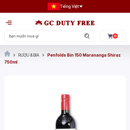
Tiếng Việt
0
RƯỢU & BIA
Penfolds Bin 150 Marananga Shiraz
750ml