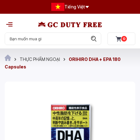
Tiếng Việt
0
THỰC PHẨM NGOẠI
ORIHIRO DHA + EPA 180
Capsules