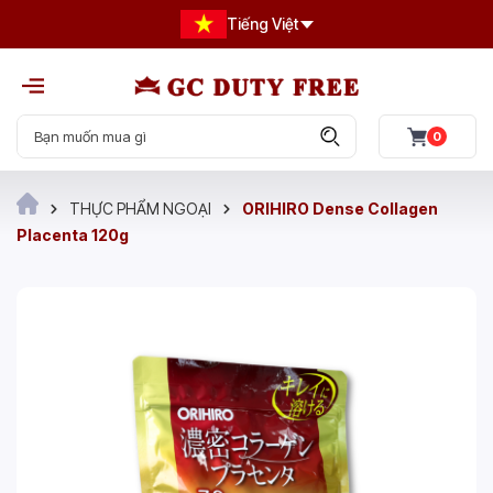
Tiếng Việt
0
THỰC PHẨM NGOẠI
ORIHIRO Dense Collagen
Placenta 120g