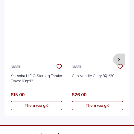
NISSIN
NISSIN
Yakisoba U.F.O. Storong Tarako
Cup Noodle Curry 87g*20
Flavor 93g*12
$15.00
$26.00
Thêm vào giỏ
Thêm vào giỏ