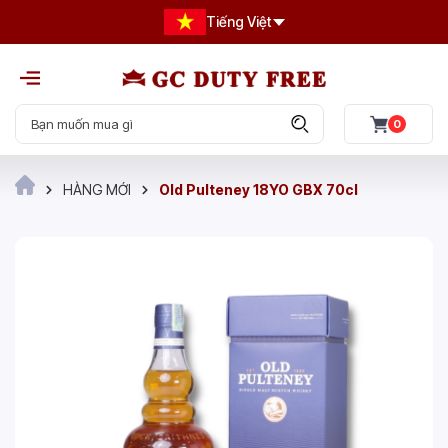
Tiếng Việt
0
HÀNG MỚI
Old Pulteney 18YO GBX 70cl