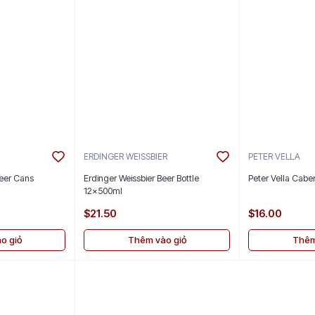
ERDINGER WEISSBIER
PETER VELLA
eer Cans
Erdinger Weissbier Beer Bottle
Peter Vella Cabe
12x500ml
$21.50
$16.00
o giỏ
Thêm vào giỏ
Thêm