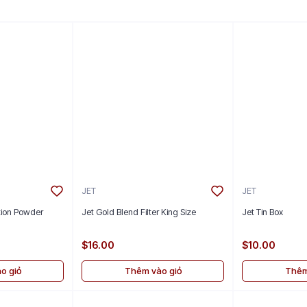
JET
JET
ition Powder
Jet Gold Blend Filter King Size
Jet Tin Box
$16.00
$10.00
o giỏ
Thêm vào giỏ
Thêm