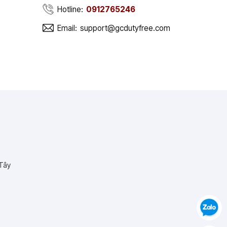
Hotline:
0912765246
Email:
support@gcdutyfree.com
 Tây