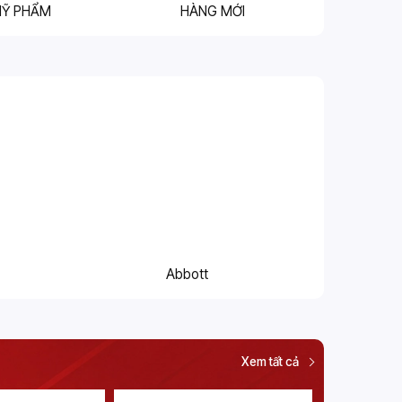
MỸ PHẨM
HÀNG MỚI
Abbott
Xem tất cả