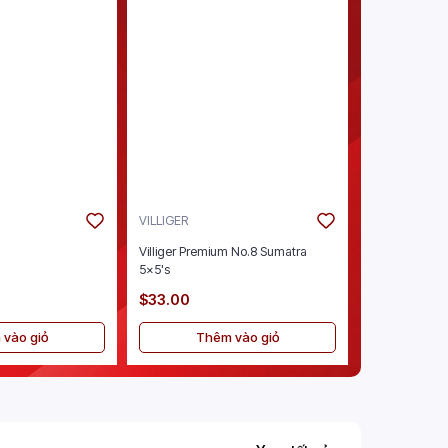
VILLIGER
ENSURE
Villiger Premium No.8 Sumatra
Ensure Origina
5x5's
Vanilla 30/8oz
$33.00
$40.00
vào giỏ
Thêm vào giỏ
Thê