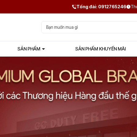
Tổng đài: 0912765246
Thờ
SẢN PHẨM
SẢN PHẨM KHUYẾN MÃI