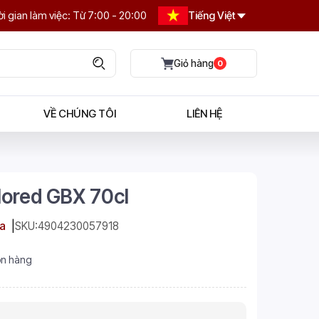
i gian làm việc: Từ 7:00 - 20:00
Tiếng Việt
0
VỀ CHÚNG TÔI
LIÊN HỆ
lored GBX 70cl
a
SKU:
4904230057918
n hàng