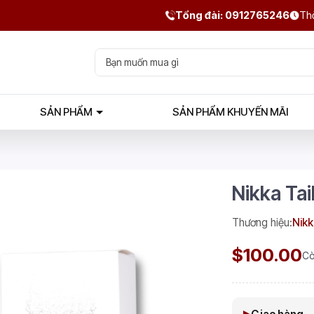
Tổng đài: 0912765246
Thờ
SẢN PHẨM
SẢN PHẨM KHUYẾN MÃI
Nikka Tai
Thương hiệu:
Nikk
$100.00
Cò