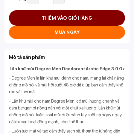
THÊM VÀO GIỎ HÀNG
MUA NGAY
Mô tả sản phẩm
Lăn khử mùi Degree Men Deodorant Arctic Edge 3.0 Oz
- Degree Men là lăn khử mùi dành cho nam, mang lại khả năng
chống mồ hôi và mùi hôi suốt 48 giờ để giúp bạn cảm thấy khô
ráo và tươi mát.
- Lăn khử mùi cho nam Degree Men có mùi hương chanh và
cam bergamot nồng nàn với một chút xạ hương. Lăn khử mùi
chống mồ hôi kiểm soát mùi dưới cánh tay suốt cả ngày ngay
cả khi bạn hoạt động mạnh, chơi thể thao…
- Luôn tươi mát và tạo cảm thấy sạch sẽ, thơm tho từ sáng đến