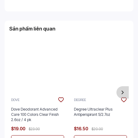
Sản phẩm liên quan
DOVE
DEGREE
Dove Deodorant Advanced
Degree Ultraclear Plus
Care 100 Colors Clear Finish
Antiperspirant 5/2.7oz
2.6oz / 4 pk
$19.00
$16.50
$23.00
$20.00