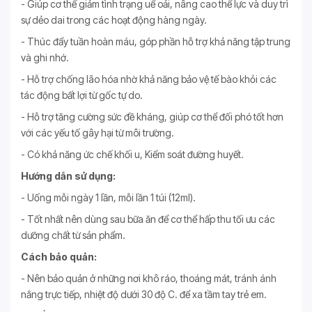
- Giúp cơ thể giảm tình trạng uể oải, nâng cao thể lực và duy trì
sự dẻo dai trong các hoạt động hàng ngày.
- Thúc đẩy tuần hoàn máu, góp phần hỗ trợ khả năng tập trung
và ghi nhớ.
- Hỗ trợ chống lão hóa nhờ khả năng bảo vệ tế bào khỏi các
tác động bất lợi từ gốc tự do.
- Hỗ trợ tăng cường sức đề kháng, giúp cơ thể đối phó tốt hơn
với các yếu tố gây hại từ môi trường.
- Có khả năng ức chế khối u, Kiểm soát đường huyết.
Hướng dẫn sử dụng:
- Uống mỗi ngày 1 lần, mỗi lần 1 túi (12ml).
- Tốt nhất nên dùng sau bữa ăn để cơ thể hấp thu tối ưu các
dưỡng chất từ sản phẩm.
Cách bảo quản:
- Nên bảo quản ở những nơi khô ráo, thoáng mát, tránh ánh
nắng trực tiếp, nhiệt độ dưới 30 độ C. để xa tầm tay trẻ em.