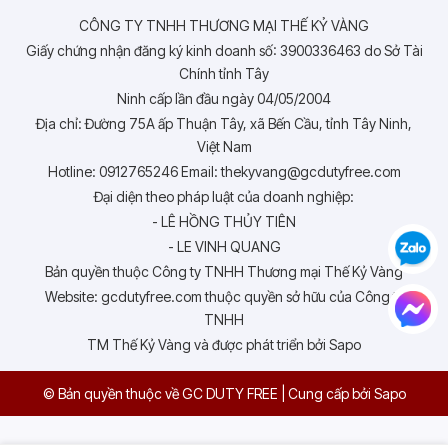
CÔNG TY TNHH THƯƠNG MẠI THẾ KỶ VÀNG
Giấy chứng nhận đăng ký kinh doanh số: 3900336463 do Sở Tài
Chính tỉnh Tây
Ninh cấp lần đầu ngày 04/05/2004
Địa chỉ: Đường 75A ấp Thuận Tây, xã Bến Cầu, tỉnh Tây Ninh,
Việt Nam
Hotline: 0912765246 Email: thekyvang@gcdutyfree.com
Đại diện theo pháp luật của doanh nghiệp:
- LÊ HỒNG THỦY TIÊN
- LE VINH QUANG
Bản quyền thuộc Công ty TNHH Thương mại Thế Kỷ Vàng
Website: gcdutyfree.com thuộc quyền sở hữu của Công ty
TNHH
TM Thế Kỷ Vàng và được phát triển bởi Sapo
© Bản quyền thuộc về GC DUTY FREE
|
Cung cấp bởi
Sapo