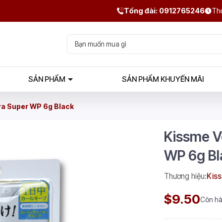
Tổng đài: 0912765246
Thờ
SẢN PHẨM
SẢN PHẨM KHUYẾN MÃI
a Super WP 6g Black
Kissme V
WP 6g Bl
Thương hiệu:
Kis
$9.50
Còn h