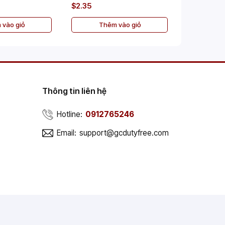
$2.35
$2.35
 vào giỏ
Thêm vào giỏ
Th
Thông tin liên hệ
Hotline:
0912765246
Email:
support@gcdutyfree.com