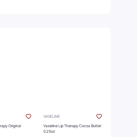
VASELINE
VASELINE
rapy Original
Vaseline Lip Therapy Cocoa Butter
Vaseline Lip
0.25oz
0.25oz