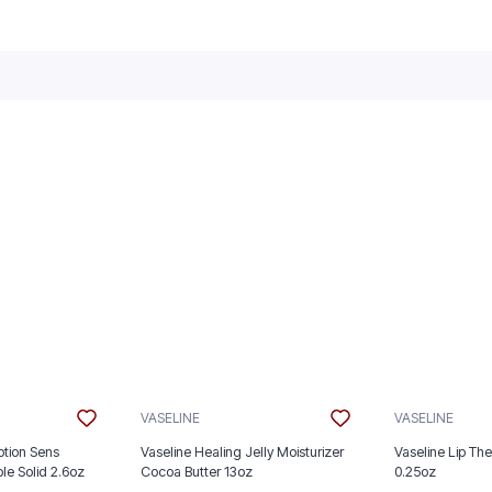
VASELINE
VASELINE
tion Sens
Vaseline Healing Jelly Moisturizer
Vaseline Lip The
ble Solid 2.6oz
Cocoa Butter 13oz
0.25oz