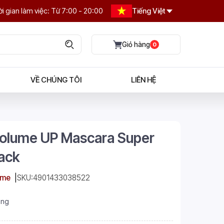
i gian làm việc: Từ 7:00 - 20:00
Tiếng Việt
0
VỀ CHÚNG TÔI
LIÊN HỆ
olume UP Mascara Super
ack
sme
SKU:
4901433038522
àng