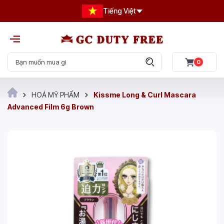
Tiếng Việt
0
HOÁ MỸ PHẨM
Kissme Long & Curl Mascara
Advanced Film 6g Brown