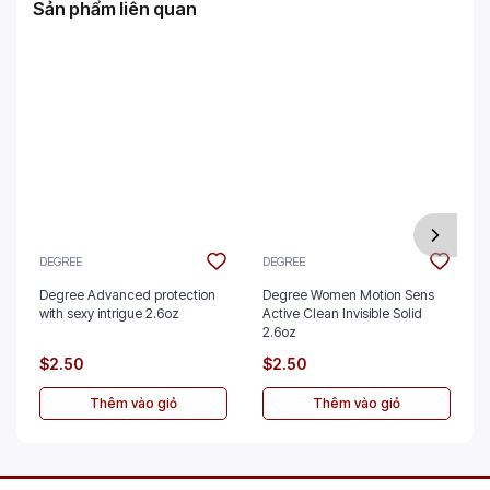
Sản phẩm liên quan
DEGREE
DEGREE
Degree Advanced protection
Degree Women Motion Sens
with sexy intrigue 2.6oz
Active Clean Invisible Solid
2.6oz
$2.50
$2.50
Thêm vào giỏ
Thêm vào giỏ