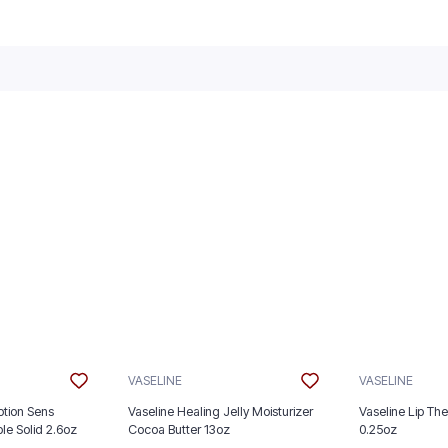
VASELINE
VASELINE
tion Sens
Vaseline Healing Jelly Moisturizer
Vaseline Lip The
ble Solid 2.6oz
Cocoa Butter 13oz
0.25oz