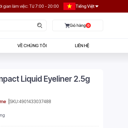
i gian làm việc: Từ 7:00 - 20:00
Tiếng Việt
0
VỀ CHÚNG TÔI
LIÊN HỆ
pact Liquid Eyeliner 2.5g
sme
SKU:
4901433037488
àng