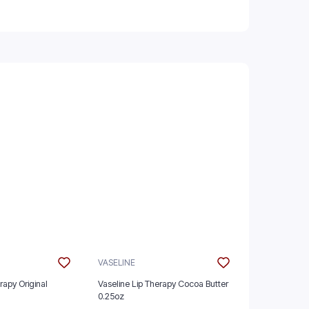
VASELINE
VASELINE
rapy Original
Vaseline Lip Therapy Cocoa Butter
Vaseline Lip
0.25oz
0.25oz