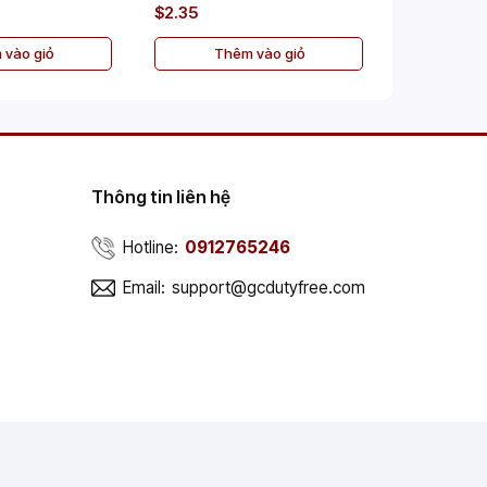
$2.35
$2.35
 vào giỏ
Thêm vào giỏ
Th
Thông tin liên hệ
Hotline:
0912765246
Email:
support@gcdutyfree.com