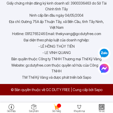
Giấy chứng nhận đăng ký kinh doanh số: 3900336463 do Sở Tài
Chính tỉnh Tây
Ninh cấp lần đầu ngày 04/05/2004
Địa chỉ: Đường 75A ấp Thuận Tây, xã Bến Cầu, tỉnh Tây Ninh,
Việt Nam
Hotline: 0912765246 Email: thekyvang@gcdutyfree.com
Đại diện theo pháp luật của doanh nghiệp:
- LÊ HỒNG THỦY TIÊN
- LE VINH QUANG
Bản quyền thuộc Công ty TNHH Thương mại Thế Kỷ Vàng
Website: gcdutyfree.com thuộc quyền sở hữu của Công ty
TNHH
TM Thế Kỷ Vàng và được phát triển bởi Sapo
© Bản quyền thuộc về GC DUTY FREE
|
Cung cấp bởi
Sapo
Giới thiệu
Sản phẩm
Giỏ hàng
Khuyến mại
Tin tức