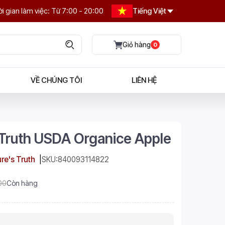
i gian làm việc: Từ 7:00 - 20:00
Tiếng Việt
0
VỀ CHÚNG TÔI
LIÊN HỆ
 Truth USDA Organice Apple
re's Truth
SKU:
840093114822
00
Còn hàng