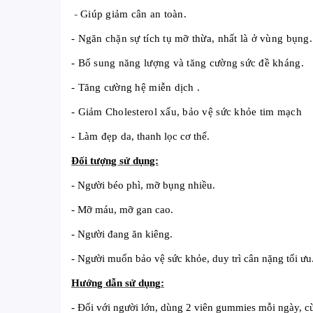
-
Giúp giảm cân an toàn.
- Ngăn chặn sự tích tụ mỡ thừa, nhất là ở vùng bụng.
- Bổ sung năng lượng và tăng cường sức đề kháng.
- Tăng cường hệ miễn dịch .
- Giảm Cholesterol xấu, bảo vệ sức khỏe tim mạch
- Làm đẹp da
,
t
hanh lọc cơ thể.
Đối tượng sử dụng:
- Người béo phì, mỡ bụng nhiều.
- Mỡ máu, mỡ gan cao.
- Người đang ăn kiêng.
- Người muốn bảo vệ sức khỏe, duy trì cân nặng tối ưu
Hướng dẫn sử dụng
:
- Đối với người lớn, dùng 2 viên gummies mỗi ngày, cùn