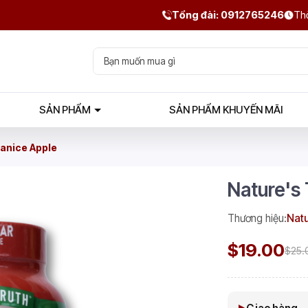
Tổng đài: 0912765246
Thờ
SẢN PHẨM
SẢN PHẨM KHUYẾN MÃI
anice Apple
Nature's
Thương hiệu:
Natu
$19.00
$25.