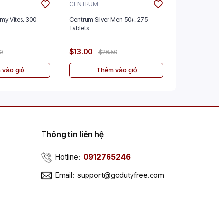
CENTRUM
JURA
mmy Vites, 300
Centrum Silver Men 50+, 275
Jura Seven 
Tablets
$13.00
$30.00
00
$26.50
$
 vào giỏ
Thêm vào giỏ
Th
Thông tin liên hệ
Hotline:
0912765246
Email:
support@gcdutyfree.com