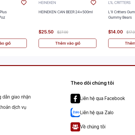
HEINEKEN
L'IL CRITTERS
Plus
HEINEKEN CAN BEER 24x500ml
L’Il Critters Gu
nt 5/2.7oz
Gummy Bears
$25.50
$14.00
$27.00
$17.
o giỏ
Thêm vào giỏ
Thêm
Theo dõi chúng tôi
 dẫn giao nhận
Liên hệ qua Facebook
khoản dịch vụ
Liên hệ qua Zalo
Về chúng tôi