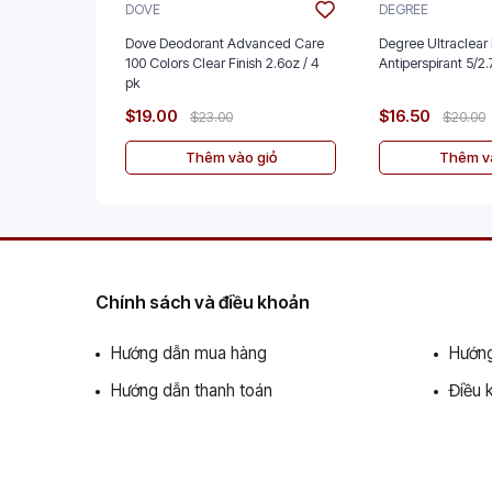
DOVE
DEGREE
Dove Deodorant Advanced Care
Degree Ultraclear 
100 Colors Clear Finish 2.6oz / 4
Antiperspira
pk
$19.00
$16.50
$23.00
$20.00
Thêm vào giỏ
Thêm và
Chính sách và điều khoản
Hướng dẫn mua hàng
Hướng
Hướng dẫn thanh toán
Điều 