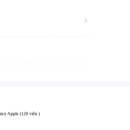
ice Apple (
1
2
0
v
iên )