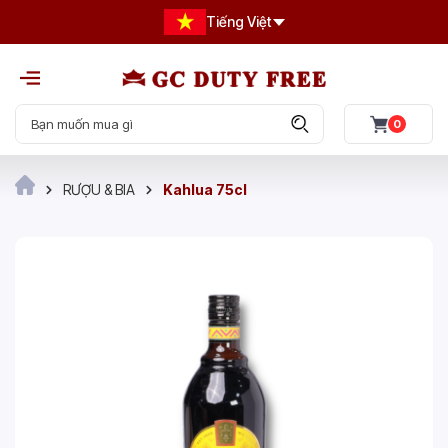
Tiếng Việt
0
RƯỢU & BIA
Kahlua 75cl