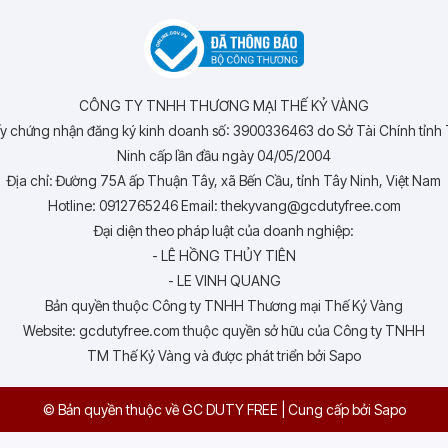
CÔNG TY TNHH THƯƠNG MẠI THẾ KỶ VÀNG
y chứng nhận đăng ký kinh doanh số: 3900336463 do Sở Tài Chính tỉnh
Ninh cấp lần đầu ngày 04/05/2004
Địa chỉ: Đường 75A ấp Thuận Tây, xã Bến Cầu, tỉnh Tây Ninh, Việt Nam
Hotline: 0912765246 Email: thekyvang@gcdutyfree.com
Đại diện theo pháp luật của doanh nghiệp:
- LÊ HỒNG THỦY TIÊN
- LE VINH QUANG
Bản quyền thuộc Công ty TNHH Thương mại Thế Kỷ Vàng
Website: gcdutyfree.com thuộc quyền sở hữu của Công ty TNHH
TM Thế Kỷ Vàng và được phát triển bởi Sapo
© Bản quyền thuộc về GC DUTY FREE
|
Cung cấp bởi
Sapo