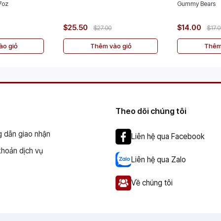
nt 5/2.7oz
Gummy Bears
$25.50
$14.00
$27.00
$17.
o giỏ
Thêm vào giỏ
Thêm
Theo dõi chúng tôi
 dẫn giao nhận
Liên hệ qua Facebook
khoản dịch vụ
Liên hệ qua Zalo
Về chúng tôi