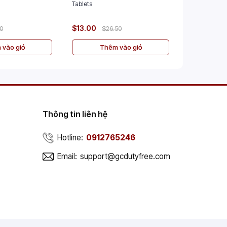
Tablets
$13.00
$30.00
00
$26.50
$
 vào giỏ
Thêm vào giỏ
Th
Thông tin liên hệ
Hotline:
0912765246
Email:
support@gcdutyfree.com