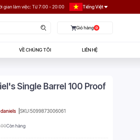
i gian làm việc: Từ 7:00 - 20:00
Tiếng Việt
0
VỀ CHÚNG TÔI
LIÊN HỆ
el's Single Barrel 100 Proof
 daniels
SKU:
5099873006061
.00
Còn hàng