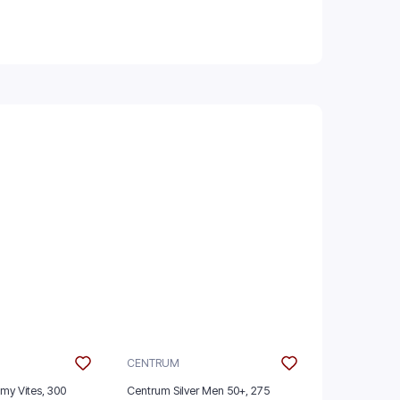
CENTRUM
JURA
mmy Vites, 300
Centrum Silver Men 50+, 275
Jura Seven 