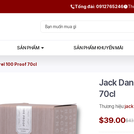
Tổng đài: 0912765246
Thờ
SẢN PHẨM
SẢN PHẨM KHUYẾN MÃI
rel 100 Proof 70cl
Jack Dani
70cl
Thương hiệu:
jack
$39.00
$43