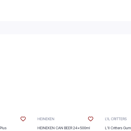
HEINEKEN
L'IL CRITTERS
Plus
HEINEKEN CAN BEER 24x500ml
L’Il Critters Gu