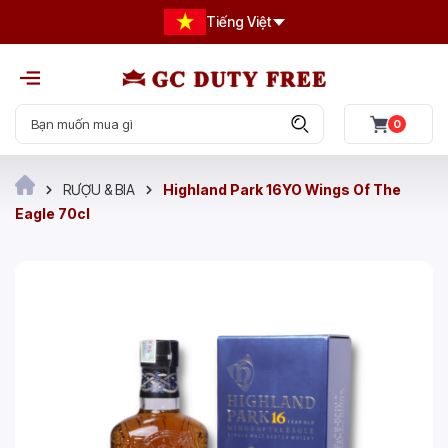
Tiếng Việt
0
RƯỢU & BIA
Highland Park 16YO Wings Of The
Eagle 70cl