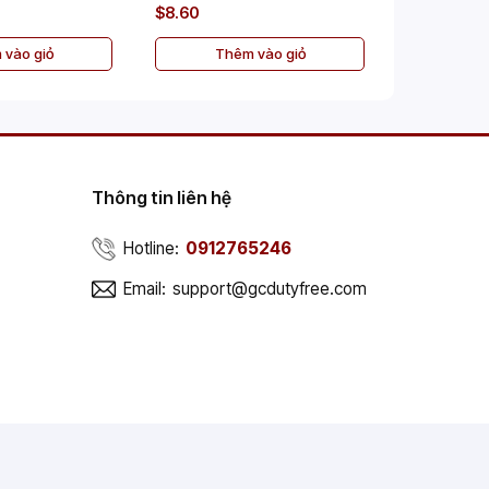
$8.60
$45.00
 vào giỏ
Thêm vào giỏ
Th
Thông tin liên hệ
Hotline:
0912765246
Email:
support@gcdutyfree.com