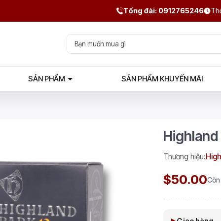
Tổng đài: 0912765246
Thờ
SẢN PHẨM
SẢN PHẨM KHUYẾN MÃI
Highland
Thương hiệu:
High
$50.00
Còn