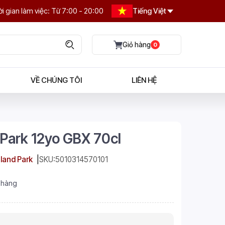
i gian làm việc: Từ 7:00 - 20:00
Tiếng Việt
0
VỀ CHÚNG TÔI
LIÊN HỆ
 Park 12yo GBX 70cl
land Park
SKU:
5010314570101
 hàng