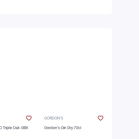
GORDON'S
THE GLENLIV
O Triple Oak GBX
Gordon's Gin Dry 70cl
The Glenlive
70cl