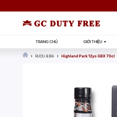
TRANG CHỦ
GIỚI THIỆU
RƯỢU & BIA
Highland Park 12yo GBX 70cl