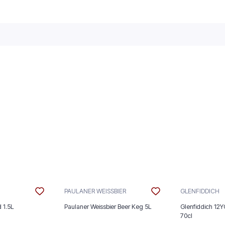
PAULANER WEISSBIER
GLENFIDDICH
 1.5L
Paulaner Weissbier Beer Keg 5L
Glenfiddich 12Y
70cl