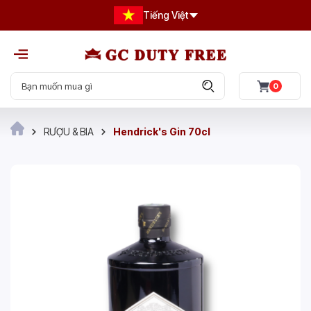
Tiếng Việt
0
RƯỢU & BIA
Hendrick's Gin 70cl