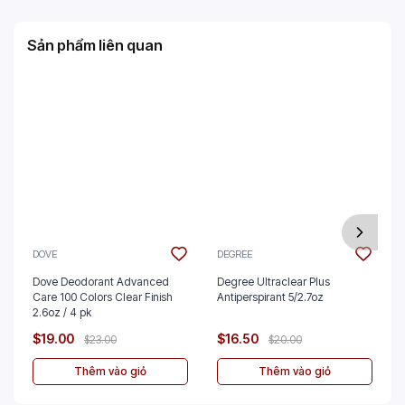
Sản phẩm liên quan
DOVE
DEGREE
Dove Deodorant Advanced
Degree Ultraclear Plus
Care 100 Colors Clear Finish
Antiperspirant 5/2.7oz
2.6oz / 4 pk
$19.00
$16.50
$23.00
$20.00
Thêm vào giỏ
Thêm vào giỏ