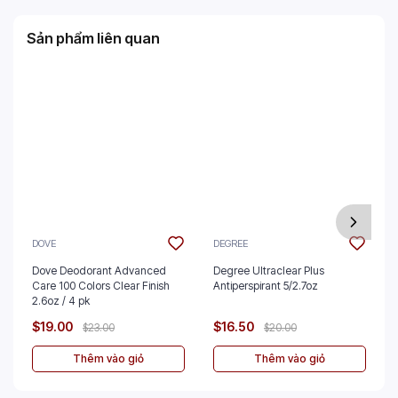
Sản phẩm liên quan
DOVE
DEGREE
Dove Deodorant Advanced
Degree Ultraclear Plus
Care 100 Colors Clear Finish
Antiperspirant 5/2.7oz
2.6oz / 4 pk
$19.00
$16.50
$23.00
$20.00
Thêm vào giỏ
Thêm vào giỏ