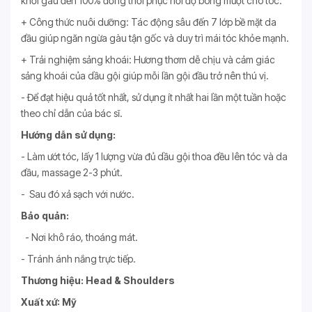
khỏi gàu đến 100% đồng thời phục hồi độ bóng mượt cho tóc.
+ Công thức nuôi dưỡng: Tác động sâu đến 7 lớp bề mặt da
đầu giúp ngăn ngừa gàu tận gốc và duy trì mái tóc khỏe mạnh.
+ Trải nghiệm sảng khoái: Hương thơm dễ chịu và cảm giác
sảng khoái của dầu gội giúp mỗi lần gội đầu trở nên thú vị.
- Để đạt hiệu quả tốt nhất, sử dụng ít nhất hai lần một tuần hoặc
theo chỉ dẫn của bác sĩ.
Hướng dẫn sử dụng:
- Làm ướt tóc, lấy 1 lượng vừa đủ dầu gội thoa đều lên tóc và da
đầu, massage 2-3 phút.
- Sau đó xả sạch với nước.
Bảo quản:
- Nơi khô ráo, thoáng mát.
- Tránh ánh nắng trực tiếp.
Thương hiệu: Head & Shoulders
Xuất xứ: Mỹ