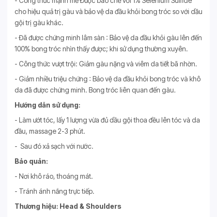
- Công thức mạnh mẽ Được bào chế với 1% Selenium Sulfide
cho hiệu quả trị gàu và bảo vệ da đầu khỏi bong tróc so với dầu
gội trị gàu khác.
- Đã được chứng minh lâm sàn : Bảo vệ da đầu khỏi gàu lên đến
100% bong tróc nhìn thấy được; khi sử dụng thường xuyên.
- Công thức vượt trội: Giảm gàu nặng và viêm da tiết bã nhờn.
- Giảm nhiều triệu chứng : Bảo vệ da đầu khỏi bong tróc và khô
da đã được chứng minh. Bong tróc liên quan đến gàu.
Hướng dẫn sử dụng:
- Làm ướt tóc, lấy 1 lượng vừa đủ dầu gội thoa đều lên tóc và da
đầu, massage 2-3 phút.
- Sau đó xả sạch với nước.
Bảo quản:
- Nơi khô ráo, thoáng mát.
- Tránh ánh nắng trực tiếp.
Thương hiệu: Head & Shoulders