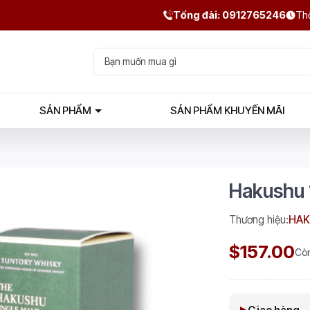
Tổng đài: 0912765246
Thờ
SẢN PHẨM
SẢN PHẨM KHUYẾN MÃI
Hakushu 
Thương hiệu:
HA
$157.00
Cò