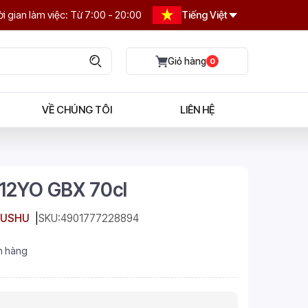
i gian làm việc: Từ 7:00 - 20:00
Tiếng Việt
0
VỀ CHÚNG TÔI
LIÊN HỆ
12YO GBX 70cl
KUSHU
SKU:
4901777228894
n hàng