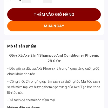
THÊM VÀO GIỎ HÀNG
MUA NGAY
Mô tả sản phẩm
Gội + Xả Axe 2 In 1 Shampoo And Conditioner Phoenix
28.0 Oz
- Dầu gội và dầu xả AXE Phoenix 2 trong 1 giúp tăng cường độ
chắc khỏe cho tóc.
- Công thức 2 trong 1 giúp làm sạch và dưỡng tóc Mái tóc sạch
sẽ và mềm mại với hương thơm đặc trưng của Axe Tạo bọt, thoa
lên tóc ướt.
- Xả sạch để có mái tóc mềm mại.
Hướng dẩn sử dụng: