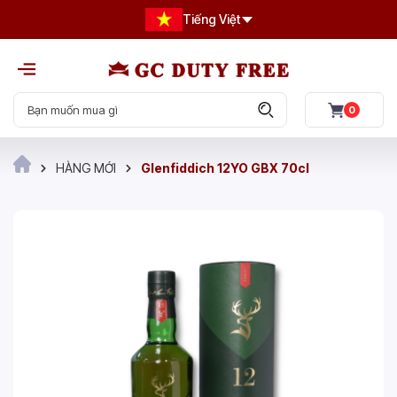
Tiếng Việt
0
HÀNG MỚI
Glenfiddich 12YO GBX 70cl