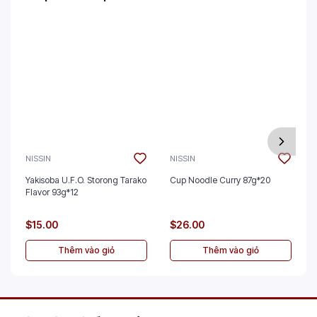
NISSIN
NISSIN
Yakisoba U.F.O. Storong Tarako
Cup Noodle Curry 87g*20
Flavor 93g*12
$15.00
$26.00
Thêm vào giỏ
Thêm vào giỏ