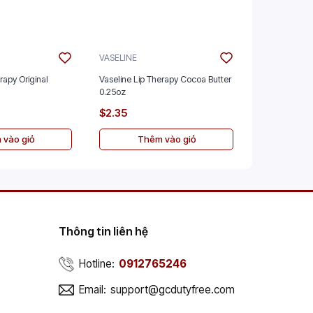
VASELINE
VASELINE
rapy Original
Vaseline Lip Therapy Cocoa Butter
Vaseline Lip
0.25oz
0.25oz
$2.35
$2.35
 vào giỏ
Thêm vào giỏ
Th
Thông tin liên hệ
Hotline:
0912765246
Email:
support@gcdutyfree.com