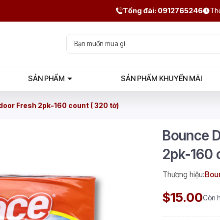
Tổng đài: 0912765246
Thờ
SẢN PHẨM
SẢN PHẨM KHUYẾN MÃI
oor Fresh 2pk-160 count ( 320 tờ)
Bounce D
2pk-160 c
Thương hiệu:
Bou
$15.00
Còn 