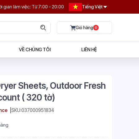
i gian làm việc: Từ 7:00 - 20:00
Tiếng Việt
0
VỀ CHÚNG TÔI
LIÊN HỆ
ryer Sheets, Outdoor Fresh
ount ( 320 tờ)
nce
SKU:
037000951834
hàng