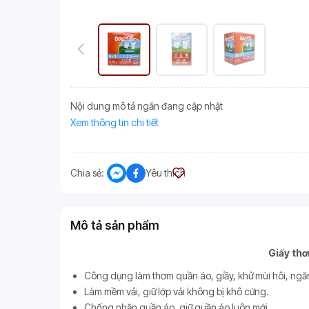
Nội dung mô tả ngắn đang cập nhật
Xem thông tin chi tiết
Chia sẻ:
Yêu thích
Mô tả sản phẩm
Giấy th
Công dụng làm thơm quần áo, giầy, khử mùi hôi, ngăn 
Làm mềm vải, giữ lớp vải không bị khô cứng.
Chống nhăn quần áo, giữ quần áo luôn mới.