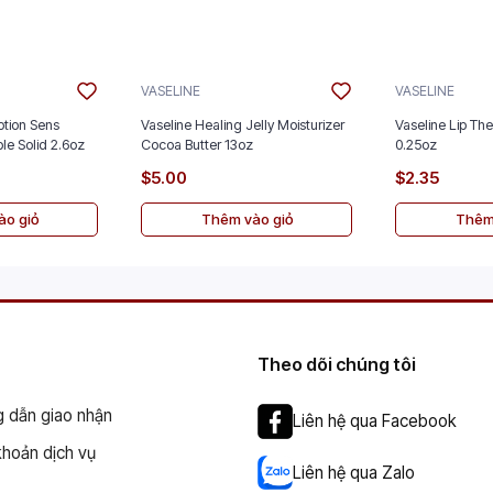
VASELINE
VASELINE
tion Sens
Vaseline Healing Jelly Moisturizer
Vaseline Lip The
ble Solid 2.6oz
Cocoa Butter 13oz
0.25oz
$5.00
$2.35
o giỏ
Thêm vào giỏ
Thêm
Theo dõi chúng tôi
 dẫn giao nhận
Liên hệ qua Facebook
khoản dịch vụ
Liên hệ qua Zalo