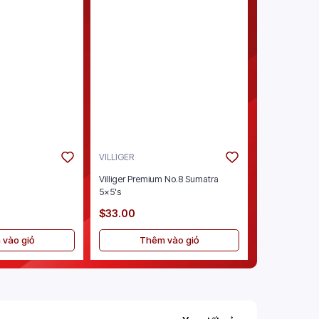
VILLIGER
ENSURE
Villiger Premium No.8 Sumatra
Ensure Origina
5x5's
Vanilla 30/8oz
$33.00
$40.00
vào giỏ
Thêm vào giỏ
Thê