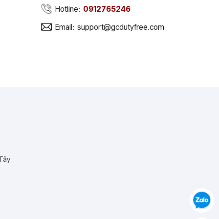
Hotline:
0912765246
Email:
support@gcdutyfree.com
 Tây