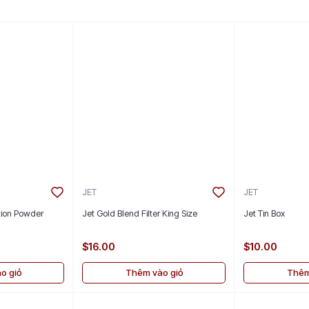
JET
JET
ition Powder
Jet Gold Blend Filter King Size
Jet Tin Box
$16.00
$10.00
o giỏ
Thêm vào giỏ
Thêm