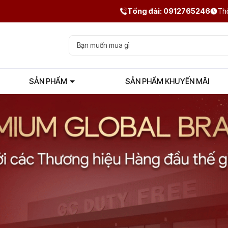
Tổng đài: 0912765246
Thờ
SẢN PHẨM
SẢN PHẨM KHUYẾN MÃI