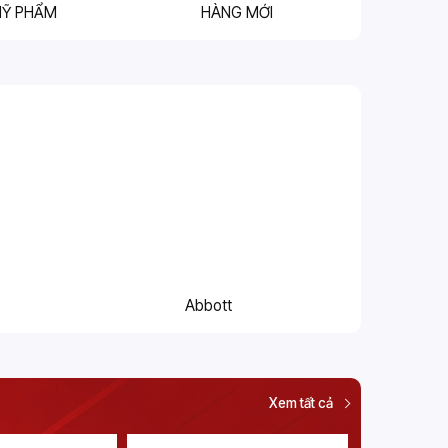
MỸ PHẨM
HÀNG MỚI
Abbott
Xem tất cả