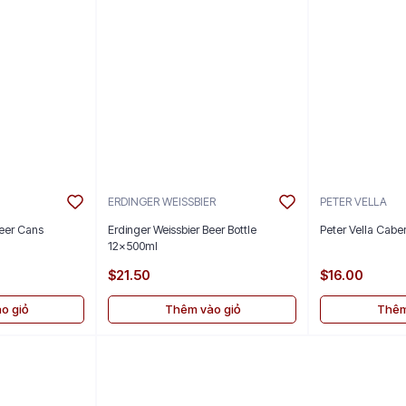
ERDINGER WEISSBIER
PETER VELLA
eer Cans
Erdinger Weissbier Beer Bottle
Peter Vella Cabe
12x500ml
$21.50
$16.00
o giỏ
Thêm vào giỏ
Thêm