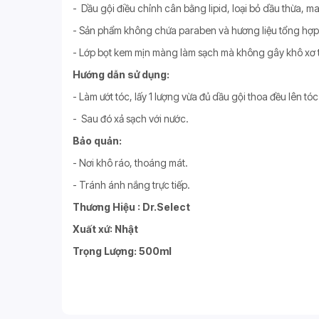
- Dầu gội điều chỉnh cân bằng lipid, loại bỏ dầu thừa, 
- Sản phẩm không chứa paraben và hương liệu tổng hợp
- Lớp bọt kem mịn màng làm sạch mà không gây khô xơ t
Hướng dẫn sử dụng:
- Làm ướt tóc, lấy 1 lượng vừa đủ dầu gội thoa đều lên t
- Sau đó xả sạch với nước.
Bảo quản:
- Nơi khô ráo, thoáng mát.
- Tránh ánh nắng trực tiếp.
Thương Hiệu : Dr.Select
Xuất xứ: Nhật
Trọng Lượng: 500ml