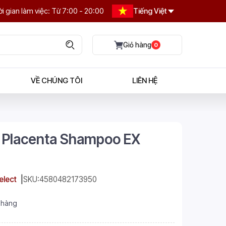
i gian làm việc: Từ 7:00 - 20:00
Tiếng Việt
0
VỀ CHÚNG TÔI
LIÊN HỆ
t Placenta Shampoo EX
elect
SKU:
4580482173950
 hàng