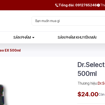
Tổng đài: 0912765246
Thờ
SẢN PHẨM
SẢN PHẨM KHUYẾN MÃI
poo EX 500ml
Dr.Selec
500ml
Thương hiệu:
Dr.S
$24.00
Còn