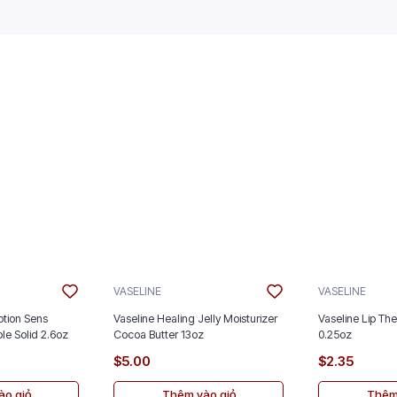
VASELINE
VASELINE
tion Sens
Vaseline Healing Jelly Moisturizer
Vaseline Lip The
ble Solid 2.6oz
Cocoa Butter 13oz
0.25oz
$5.00
$2.35
o giỏ
Thêm vào giỏ
Thêm