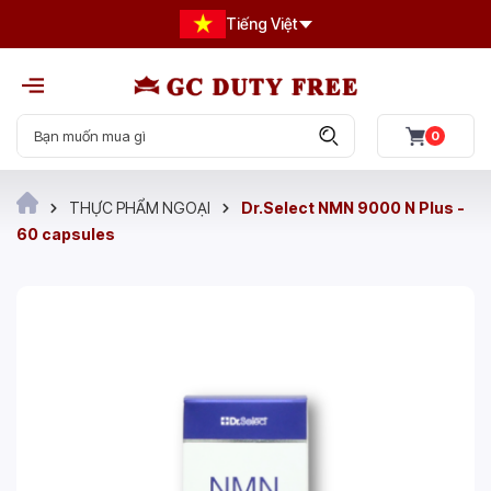
Tiếng Việt
0
THỰC PHẨM NGOẠI
Dr.Select NMN 9000 N Plus -
60 capsules