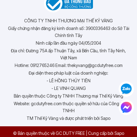
CÔNG TY TNHH THƯƠNG MẠI THẾ KỶ VÀNG
Giấy chứng nhận đăng ký kinh doanh số: 3900336463 do Sở Tài
Chính tỉnh Tây
Ninh cấp lần đầu ngày 04/05/2004
Địa chỉ: Đường 75A ấp Thuận Tây, xã Bến Cầu, tỉnh Tây Ninh,
Việt Nam
Hotline: 0912765246 Email: thekyvang@gcdutyfree.com
Đại diện theo pháp luật của doanh nghiệp:
- LÊ HỒNG THỦY TIÊN
- LE VINH QUANG
Bản quyền thuộc Công ty TNHH Thương mại Thế Kỷ Vàng
Website: gcdutyfree.com thuộc quyền sở hữu của Công ty
TNHH
TM Thế Kỷ Vàng và được phát triển bởi Sapo
© Bản quyền thuộc về GC DUTY FREE
|
Cung cấp bởi
Sapo