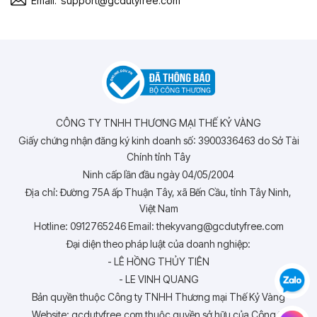
Email:
support@gcdutyfree.com
CÔNG TY TNHH THƯƠNG MẠI THẾ KỶ VÀNG
Giấy chứng nhận đăng ký kinh doanh số: 3900336463 do Sở Tài
Chính tỉnh Tây
Ninh cấp lần đầu ngày 04/05/2004
Địa chỉ: Đường 75A ấp Thuận Tây, xã Bến Cầu, tỉnh Tây Ninh,
Việt Nam
Hotline: 0912765246 Email: thekyvang@gcdutyfree.com
Đại diện theo pháp luật của doanh nghiệp:
- LÊ HỒNG THỦY TIÊN
- LE VINH QUANG
Bản quyền thuộc Công ty TNHH Thương mại Thế Kỷ Vàng
Website: gcdutyfree.com thuộc quyền sở hữu của Công ty