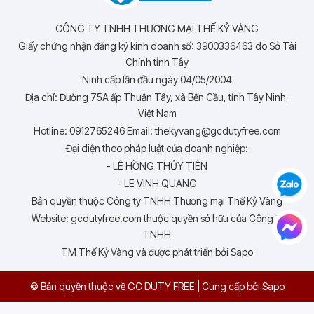
CÔNG TY TNHH THƯƠNG MẠI THẾ KỶ VÀNG
Giấy chứng nhận đăng ký kinh doanh số: 3900336463 do Sở Tài
Chính tỉnh Tây
Ninh cấp lần đầu ngày 04/05/2004
Địa chỉ: Đường 75A ấp Thuận Tây, xã Bến Cầu, tỉnh Tây Ninh,
Việt Nam
Hotline: 0912765246 Email: thekyvang@gcdutyfree.com
Đại diện theo pháp luật của doanh nghiệp:
- LÊ HỒNG THỦY TIÊN
- LE VINH QUANG
Bản quyền thuộc Công ty TNHH Thương mại Thế Kỷ Vàng
Website: gcdutyfree.com thuộc quyền sở hữu của Công ty
TNHH
TM Thế Kỷ Vàng và được phát triển bởi Sapo
© Bản quyền thuộc về GC DUTY FREE
|
Cung cấp bởi
Sapo