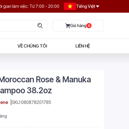
i gian làm việc: Từ 7:00 - 20:00
Tiếng Việt
0
VỀ CHÚNG TÔI
LIÊN HỆ
Moroccan Rose & Manuka
hampoo 38.2oz
tene
SKU:
080878201785
hàng