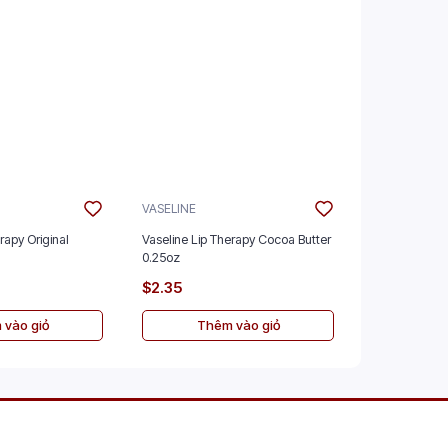
VASELINE
VASELINE
rapy Original
Vaseline Lip Therapy Cocoa Butter
Vaseline Lip
0.25oz
0.25oz
$2.35
$2.35
 vào giỏ
Thêm vào giỏ
Th