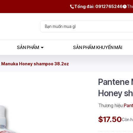
Tổng đài: 0912765246
Thờ
SẢN PHẨM
SẢN PHẨM KHUYẾN MÃI
& Manuka Honey shampoo 38.2oz
Pantene 
Honey s
Thương hiệu:
Pan
$17.50
Còn 