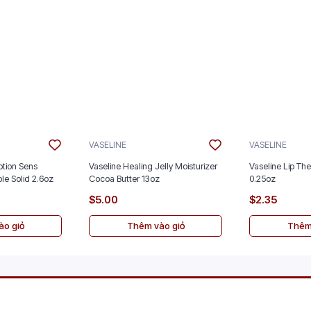
VASELINE
VASELINE
tion Sens
Vaseline Healing Jelly Moisturizer
Vaseline Lip The
ble Solid 2.6oz
Cocoa Butter 13oz
0.25oz
$5.00
$2.35
o giỏ
Thêm vào giỏ
Thêm