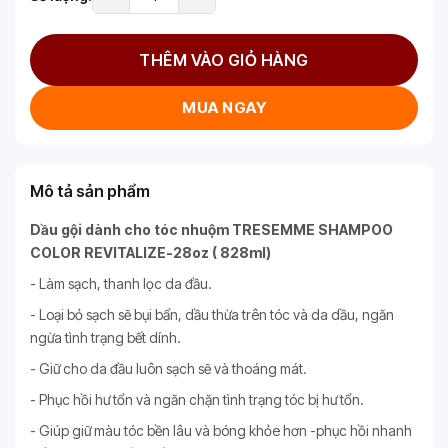
THÊM VÀO GIỎ HÀNG
MUA NGAY
Mô tả sản phẩm
Dầu gội dành cho tóc nhuộm TRESEMME SHAMPOO
COLOR REVITALIZE-28oz ( 828ml)
- Làm sạch, thanh lọc da đầu.
- Loại bỏ sạch sẽ bụi bẩn, dầu thừa trên tóc và da dầu, ngăn
ngừa tình trạng bết dính.
- Giữ cho da đầu luôn sạch sẽ và thoáng mát.
- Phục hồi hư tổn và ngăn chặn tình trạng tóc bị hư tổn.
- Giúp giữ màu tóc bền lâu và bóng khỏe hơn -phục hồi nhanh