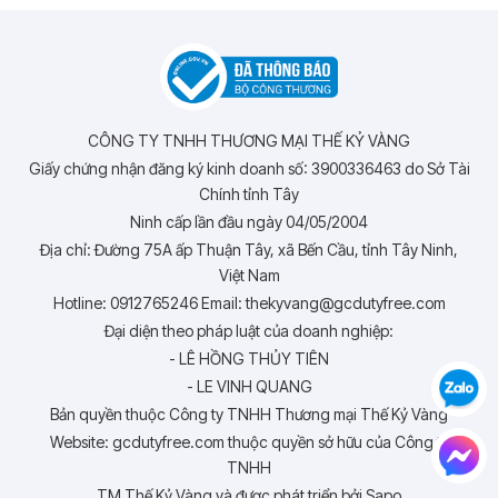
CÔNG TY TNHH THƯƠNG MẠI THẾ KỶ VÀNG
Giấy chứng nhận đăng ký kinh doanh số: 3900336463 do Sở Tài
Chính tỉnh Tây
Ninh cấp lần đầu ngày 04/05/2004
Địa chỉ: Đường 75A ấp Thuận Tây, xã Bến Cầu, tỉnh Tây Ninh,
Việt Nam
Hotline: 0912765246 Email: thekyvang@gcdutyfree.com
Đại diện theo pháp luật của doanh nghiệp:
- LÊ HỒNG THỦY TIÊN
- LE VINH QUANG
Bản quyền thuộc Công ty TNHH Thương mại Thế Kỷ Vàng
Website: gcdutyfree.com thuộc quyền sở hữu của Công ty
TNHH
TM Thế Kỷ Vàng và được phát triển bởi Sapo