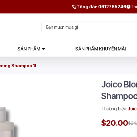
Tổng đài: 0912765246
Thờ
SẢN PHẨM
SẢN PHẨM KHUYẾN MÃI
tening Shampoo 1L
Joico Blo
Shampoo
Thương hiệu:
Joic
$20.00
$24