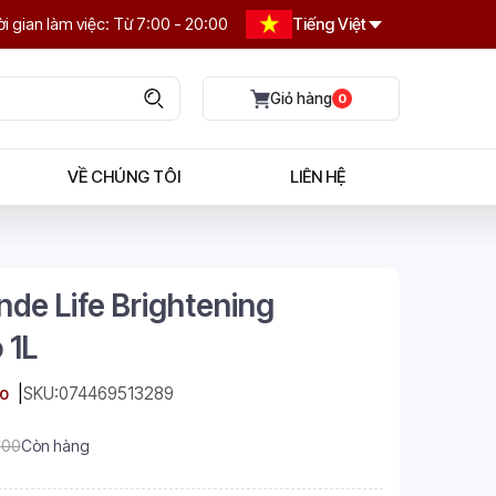
i gian làm việc: Từ 7:00 - 20:00
Tiếng Việt
0
VỀ CHÚNG TÔI
LIÊN HỆ
nde Life Brightening
 1L
o
SKU:
074469513289
.00
Còn hàng