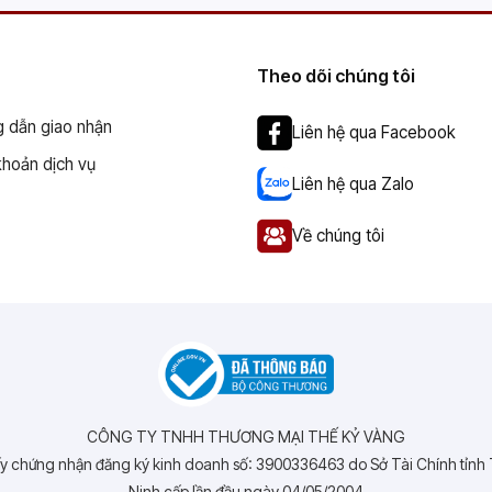
Theo dõi chúng tôi
 dẫn giao nhận
Liên hệ qua Facebook
khoản dịch vụ
Liên hệ qua Zalo
Về chúng tôi
CÔNG TY TNHH THƯƠNG MẠI THẾ KỶ VÀNG
y chứng nhận đăng ký kinh doanh số: 3900336463 do Sở Tài Chính tỉnh
Ninh cấp lần đầu ngày 04/05/2004