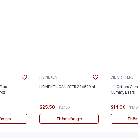
HEINEKEN
L'IL CRITTERS
Plus
HEINEKEN CAN BEER 24x500ml
L’Il Critters Gu
nt 5/2.7oz
Gummy Bears
$25.50
$14.00
$27.00
$17.
o giỏ
Thêm vào giỏ
Thêm