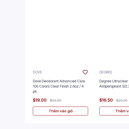
DOVE
DEGREE
Dove Deodorant Advanced Care
Degree Ultraclear 
100 Colors Clear Finish 2.6oz / 4
Antiperspira
pk
$19.00
$16.50
$23.00
$20.00
Thêm vào giỏ
Thêm và