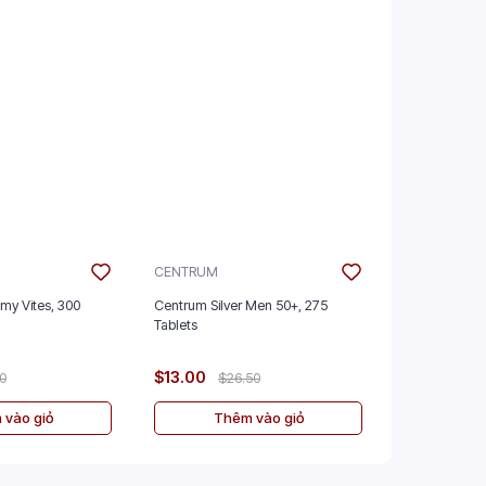
CENTRUM
JURA
mmy Vites, 300
Centrum Silver Men 50+, 275
Jura Seven 
Tablets
$13.00
$30.00
00
$26.50
$
 vào giỏ
Thêm vào giỏ
Th