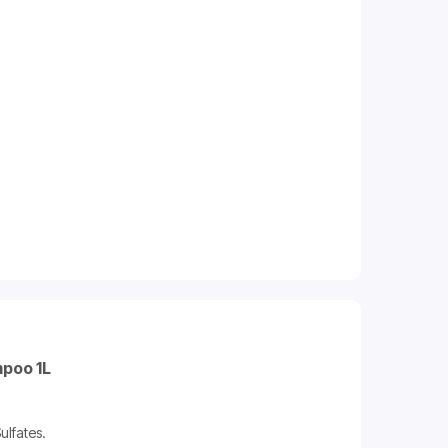
mpoo 1L
ulfates.