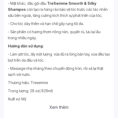
- Mặt khác, dầu gội đầu
TreSemme Smooth & Silky
Shampoo
còn tạo ra hàng rào bảo vệ tóc trước các tác nhân
xấu bên ngoài, tăng cường kích thích sự phát triển của tóc,
- Cho tóc dày thêm và hạn chế gãy rụng tối đa.
- Sản phẩm có hương thơm nồng nàn, quyến rũ, lưu lại lâu
trong nhiều ngày.
Hướng dẫn sử dụng:
- Làm ướt tóc, lấy một lượng vừa đủ ra lòng bàn tay, xoa đều tạo
bọt trên da đầu và tóc.
- Massage nhẹ nhàng theo chuyển động tròn, rồi xả lại thật
sạch với nước.
Thương hiệu: Tresemme
Trọng lượng: 28 oz( 828ml)
Xuất xứ: Mỹ
Xem thêm