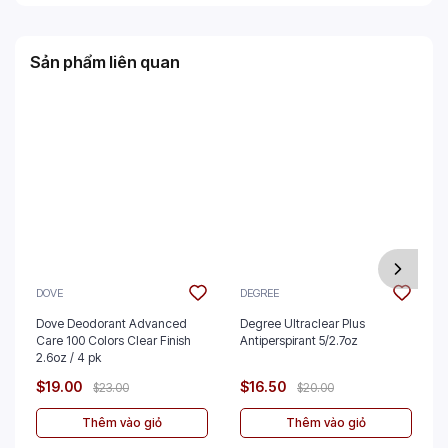
Sản phẩm liên quan
DOVE
DEGREE
Dove Deodorant Advanced
Degree Ultraclear Plus
Care 100 Colors Clear Finish
Antiperspirant 5/2.7oz
2.6oz / 4 pk
$19.00
$16.50
$23.00
$20.00
Thêm vào giỏ
Thêm vào giỏ