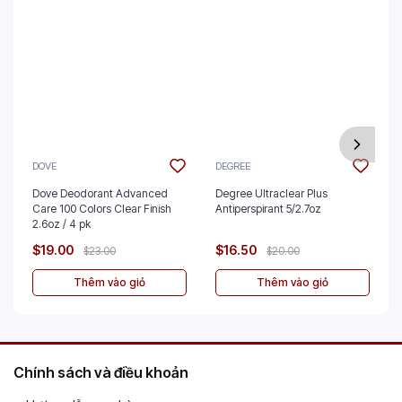
DOVE
DEGREE
Dove Deodorant Advanced
Degree Ultraclear Plus
Care 100 Colors Clear Finish
Antiperspirant 5/2.7oz
2.6oz / 4 pk
$19.00
$16.50
$23.00
$20.00
Thêm vào giỏ
Thêm vào giỏ
Chính sách và điều khoản