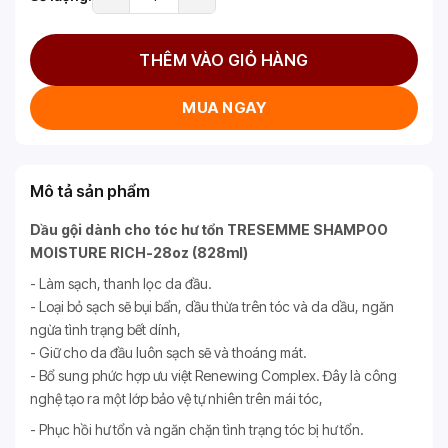
THÊM VÀO GIỎ HÀNG
MUA NGAY
Mô tả sản phẩm
Dầu gội dành cho tóc hư tổn TRESEMME SHAMPOO
MOISTURE RICH-28oz (828ml)
- Làm sạch, thanh lọc da đầu.
- Loại bỏ sạch sẽ bụi bẩn, dầu thừa trên tóc và da dầu, ngăn
ngừa tình trạng bết dính,
- Giữ cho da đầu luôn sạch sẽ và thoáng mát.
- Bổ sung phức hợp ưu việt Renewing Complex. Đây là công
nghệ tạo ra một lớp bảo vệ tự nhiên trên mái tóc,
- Phục hồi hư tổn và ngăn chặn tình trạng tóc bị hư tổn.