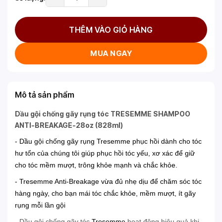
THÊM VÀO GIỎ HÀNG
MUA NGAY
Mô tả sản phẩm
Dầu gội chống gãy rụng tóc TRESEMME SHAMPOO
ANTI-BREAKAGE-28oz (828ml)
- Dầu gội chống gãy rụng Tresemme phục hồi dành cho tóc
hư tổn của chúng tôi giúp phục hồi tóc yếu, xơ xác để giữ
cho tóc mềm mượt, trông khỏe mạnh và chắc khỏe.
- Tresemme Anti-Breakage vừa đủ nhẹ dịu để chăm sóc tóc
hàng ngày, cho bạn mái tóc chắc khỏe, mềm mượt, ít gãy
rụng mỗi lần gội
- Dầu gội chống gãy tóc
Tresemme
hoạt động hiệu quả khi