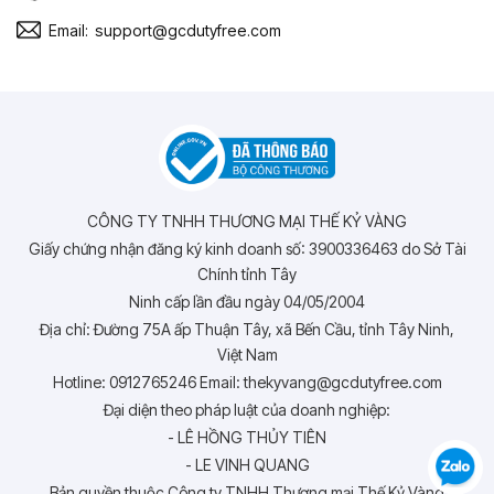
Email:
support@gcdutyfree.com
CÔNG TY TNHH THƯƠNG MẠI THẾ KỶ VÀNG
Giấy chứng nhận đăng ký kinh doanh số: 3900336463 do Sở Tài
Chính tỉnh Tây
Ninh cấp lần đầu ngày 04/05/2004
Địa chỉ: Đường 75A ấp Thuận Tây, xã Bến Cầu, tỉnh Tây Ninh,
Việt Nam
Hotline: 0912765246 Email: thekyvang@gcdutyfree.com
Đại diện theo pháp luật của doanh nghiệp:
- LÊ HỒNG THỦY TIÊN
- LE VINH QUANG
Bản quyền thuộc Công ty TNHH Thương mại Thế Kỷ Vàng