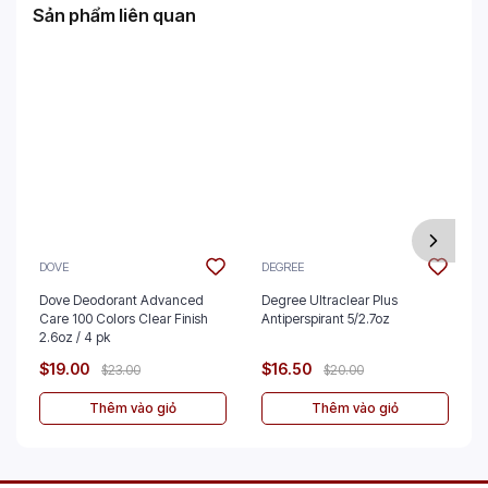
Sản phẩm liên quan
DOVE
DEGREE
Dove Deodorant Advanced
Degree Ultraclear Plus
Care 100 Colors Clear Finish
Antiperspirant 5/2.7oz
2.6oz / 4 pk
$19.00
$16.50
$23.00
$20.00
Thêm vào giỏ
Thêm vào giỏ