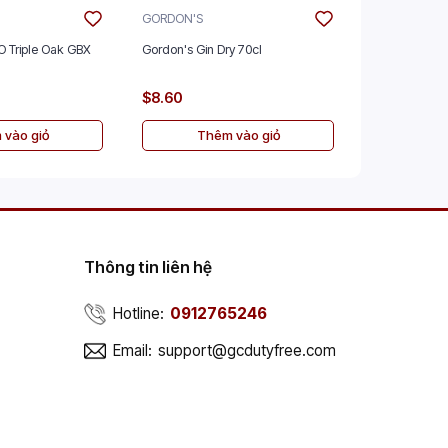
GORDON'S
THE GLENLIV
O Triple Oak GBX
Gordon's Gin Dry 70cl
The Glenlive
70cl
$8.60
$45.00
 vào giỏ
Thêm vào giỏ
Th
Thông tin liên hệ
Hotline:
0912765246
Email:
support@gcdutyfree.com