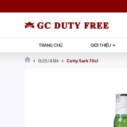
TRANG CHỦ
GIỚI THIỆU
RƯỢU & BIA
Cutty Sark 70cl