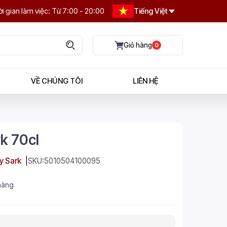
i gian làm việc: Từ 7:00 - 20:00
Tiếng Việt
0
VỀ CHÚNG TÔI
LIÊN HỆ
k 70cl
y Sark
SKU:
5010504100095
hàng