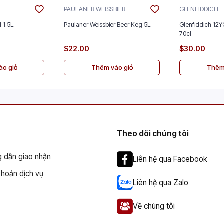
PAULANER WEISSBIER
GLENFIDDICH
 1.5L
Paulaner Weissbier Beer Keg 5L
Glenfiddich 12Y
70cl
$22.00
$30.00
o giỏ
Thêm vào giỏ
Thêm
Theo dõi chúng tôi
 dẫn giao nhận
Liên hệ qua Facebook
khoản dịch vụ
Liên hệ qua Zalo
Về chúng tôi