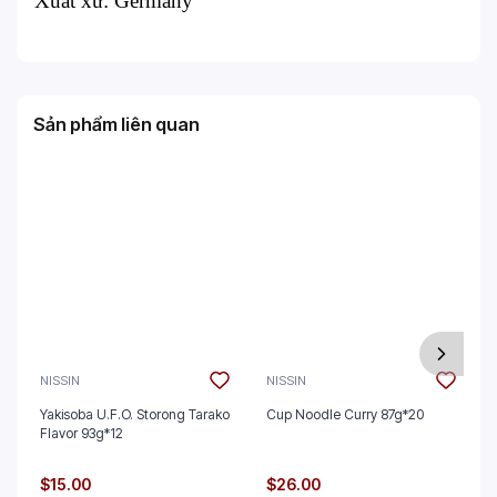
Xuất xứ: Germany
Sản phẩm liên quan
NISSIN
NISSIN
Yakisoba U.F.O. Storong Tarako
Cup Noodle Curry 87g*20
Flavor 93g*12
$15.00
$26.00