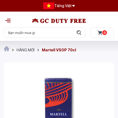
Tiếng Việt
0
HÀNG MỚI
Martell VSOP 70cl