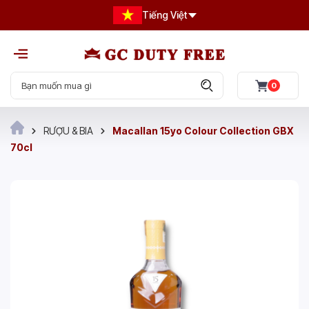
Tiếng Việt
0
RƯỢU & BIA
Macallan 15yo Colour Collection GBX
70cl